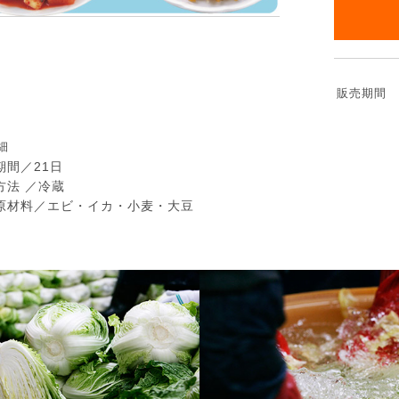
販売期間
細
期間／21日
方法 ／冷蔵
原材料／エビ・イカ・小麦・大豆