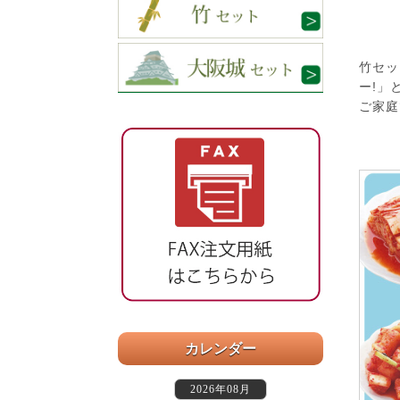
竹セッ
ー!」
ご家庭
カレンダー
2026年08月