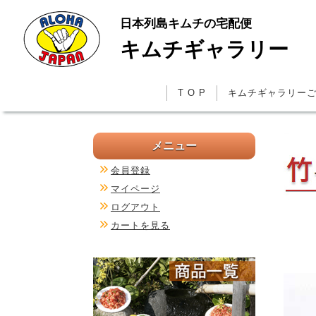
日本列島キムチの宅配便
キムチギャラリー
T O P
キムチギャラリー
メニュー
会員登録
マイページ
ログアウト
カートを見る